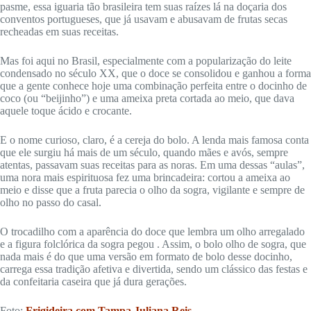
pasme, essa iguaria tão brasileira tem suas raízes lá na doçaria dos
conventos portugueses, que já usavam e abusavam de frutas secas
recheadas em suas receitas.
Mas foi aqui no Brasil, especialmente com a popularização do leite
condensado no século XX, que o doce se consolidou e ganhou a forma
que a gente conhece hoje uma combinação perfeita entre o docinho de
coco (ou “beijinho”) e uma ameixa preta cortada ao meio, que dava
aquele toque ácido e crocante.
E o nome curioso, claro, é a cereja do bolo. A lenda mais famosa conta
que ele surgiu há mais de um século, quando mães e avós, sempre
atentas, passavam suas receitas para as noras. Em uma dessas “aulas”,
uma nora mais espirituosa fez uma brincadeira: cortou a ameixa ao
meio e disse que a fruta parecia o olho da sogra, vigilante e sempre de
olho no passo do casal.
O trocadilho com a aparência do doce que lembra um olho arregalado
e a figura folclórica da sogra pegou . Assim, o bolo olho de sogra, que
nada mais é do que uma versão em formato de bolo desse docinho,
carrega essa tradição afetiva e divertida, sendo um clássico das festas e
da confeitaria caseira que já dura gerações.
Foto:
Frigideira com Tampa Juliana Reis