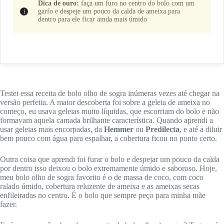
Dica de ouro:
faça um furo no centro do bolo com um
garfo e despeje um pouco da calda de ameixa para
dentro para ele ficar ainda mais úmido
Testei essa receita de bolo olho de sogra inúmeras vezes até chegar na
versão perfeita. A maior descoberta foi sobre a geleia de ameixa no
começo, eu usava geleias muito líquidas, que escorriam do bolo e não
formavam aquela camada brilhante característica. Quando aprendi a
usar geleias mais encorpadas, da
Hemmer
ou
Predilecta
, e até a diluir
bem pouco com água para espalhar, a cobertura ficou no ponto certo.
Outra coisa que aprendi foi furar o bolo e despejar um pouco da calda
por dentro isso deixou o bolo extremamente úmido e saboroso. Hoje,
meu bolo olho de sogra favorito é o de massa de coco, com coco
ralado úmido, cobertura reluzente de ameixa e as ameixas secas
enfileiradas no centro. É o bolo que sempre peço para minha mãe
fazer.